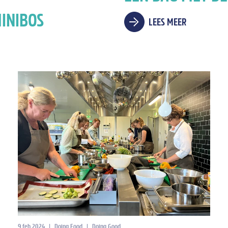
MINIBOS
LEES MEER
9 feb 2024
|
Doing Food
|
Doing Good