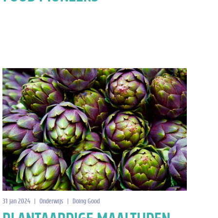
31 jan 2024
|
Onderwijs
|
Doing Good