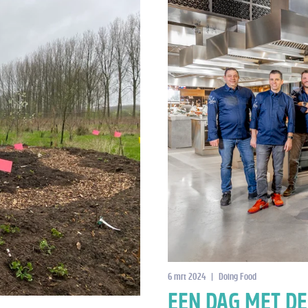
6 mrt 2024
|
Doing Food
EEN DAG MET DE