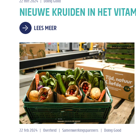
22 mrt 2024
|
Doing Good
NIEUWE KRUIDEN IN HET VITA
LEES MEER
22 feb 2024
|
Overheid
|
Samenwerkingspartners
|
Doing Good