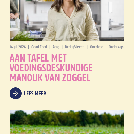
14 jul 2026
|
Good Food
|
Zorg
|
Bedrijfsleven
|
Overheid
|
Onderwijs
AAN TAFEL MET
VOEDINGSDESKUNDIGE
MANOUK VAN ZOGGEL
LEES MEER