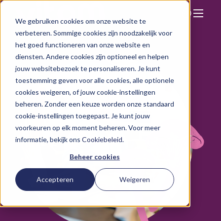
We gebruiken cookies om onze website te
Zoeken
verbeteren. Sommige cookies zijn noodzakelijk voor
Hier vind je ons
het goed functioneren van onze website en
Onze aanpak
diensten. Andere cookies zijn optioneel en helpen
jouw websitebezoek te personaliseren. Je kunt
Over Vitam
toestemming geven voor alle cookies, alle optionele
cookies weigeren, of jouw cookie-instellingen
Nieuws
beheren. Zonder een keuze worden onze standaard
Contact
cookie-instellingen toegepast. Je kunt jouw
voorkeuren op elk moment beheren. Voor meer
Werken bij
informatie, bekijk ons
Cookiebeleid
.
Beheer cookies
Accepteren
Weigeren