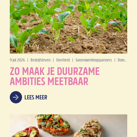
9 jul 2026
|
Bedrijfsleven
|
Overheid
|
Samenwerkingspartners
|
Doing Good
ZO MAAK JE DUURZAME
AMBITIES MEETBAAR
LEES MEER