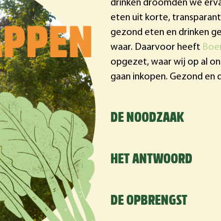
drinken droomden we erva
eten uit korte, transpara
gezond eten en drinken g
waar. Daarvoor heeft
Boe
opgezet, waar wij op al on
gaan inkopen. Gezond en 
DE NOODZAAK
HET ANTWOORD
DE OPBRENGST