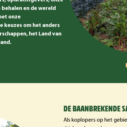
rs, opdrachtgevers, onze
 behalen en de wereld
met onze
 keuzes om het anders
erschappen, het Land van
land.
DE BAANBREKENDE 
Als koplopers op het geb