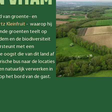
N VITAM
d van groente- en
tz Kleinfruit
- waarop hij
lende groenten teelt op
dem en de biodiversiteit
ersteunt met een
 oogst die van dit land af
ische bus naar de locaties
n natuurlijk verwerken in
 op het bord van de gast.