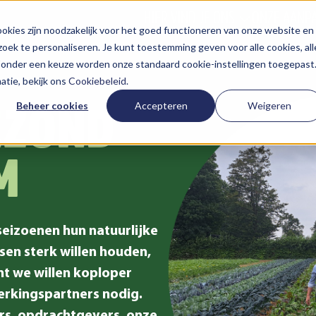
HIER VIND JE ONS
ONZE AANP
kies zijn noodzakelijk voor het goed functioneren van onze website en
oek te personaliseren. Je kunt toestemming geven voor alle cookies, all
 Zonder een keuze worden onze standaard cookie-instellingen toegepast
tie, bekijk ons
Cookiebeleid
.
EZOND
Beheer cookies
Accepteren
Weigeren
M
eizoenen hun natuurlijke
en sterk willen houden,
t we willen koploper
erkingspartners nodig.