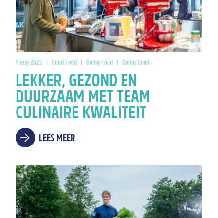
4 aug 2025
|
Good Food
|
Doing Food
|
Doing Good
LEKKER, GEZOND EN
DUURZAAM MET TEAM
CULINAIRE KWALITEIT
LEES MEER