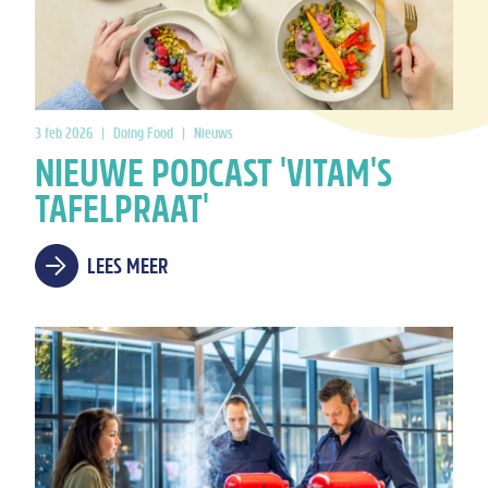
3 feb 2026
|
Doing Food
|
Nieuws
NIEUWE PODCAST 'VITAM'S
TAFELPRAAT'
LEES MEER