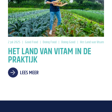
2 jul 2025
|
Good Food
|
Doing Food
|
Doing Good
|
Het Land van Vitam
HET LAND VAN VITAM IN DE
PRAKTIJK
LEES MEER