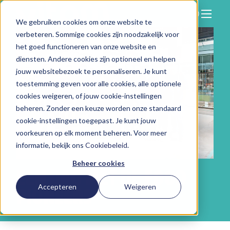
We gebruiken cookies om onze website te
Zoeken
verbeteren. Sommige cookies zijn noodzakelijk voor
Hier vind je ons
het goed functioneren van onze website en
Onze aanpak
diensten. Andere cookies zijn optioneel en helpen
jouw websitebezoek te personaliseren. Je kunt
Over Vitam
toestemming geven voor alle cookies, alle optionele
cookies weigeren, of jouw cookie-instellingen
Nieuws
beheren. Zonder een keuze worden onze standaard
Contact
cookie-instellingen toegepast. Je kunt jouw
voorkeuren op elk moment beheren. Voor meer
Werken bij
informatie, bekijk ons
Cookiebeleid
.
Beheer cookies
EEN DAG MET DE FOOD
Accepteren
Weigeren
PIONEERS