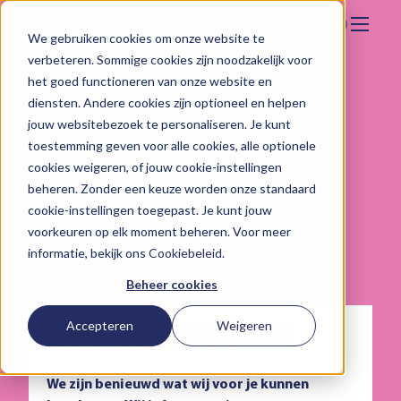
We gebruiken cookies om onze website te
Zoeken
verbeteren. Sommige cookies zijn noodzakelijk voor
Hier vind je ons
STEL JOUW VRAAG
het goed functioneren van onze website en
Onze aanpak
diensten. Andere cookies zijn optioneel en helpen
AAN ONS
jouw websitebezoek te personaliseren. Je kunt
Over Vitam
toestemming geven voor alle cookies, alle optionele
cookies weigeren, of jouw cookie-instellingen
Nieuws
beheren. Zonder een keuze worden onze standaard
Heb je vragen, tips of opmerkingen?
Contact
cookie-instellingen toegepast. Je kunt jouw
Laat het ons weten.
voorkeuren op elk moment beheren. Voor meer
Werken bij
informatie, bekijk ons
Cookiebeleid
.
Beheer cookies
073-544 21 27
INFO@VITAM.NL
CONTACTFORMULIER
Accepteren
Weigeren
We zijn benieuwd wat wij voor je kunnen