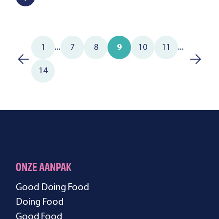
...
...
1
7
8
9
10
11
14
ONZE AANPAK
Good Doing Food
Doing Food
Good Food