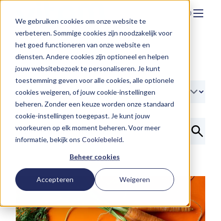
We gebruiken cookies om onze website te
Zoeken
verbeteren. Sommige cookies zijn noodzakelijk voor
Hier vind je ons
het goed functioneren van onze website en
Onze aanpak
diensten. Andere cookies zijn optioneel en helpen
jouw websitebezoek te personaliseren. Je kunt
Over Vitam
Categorieen
toestemming geven voor alle cookies, alle optionele
cookies weigeren, of jouw cookie-instellingen
Nieuws
beheren. Zonder een keuze worden onze standaard
Zoeken
Contact
cookie-instellingen toegepast. Je kunt jouw
voorkeuren op elk moment beheren. Voor meer
Werken bij
informatie, bekijk ons
Cookiebeleid
.
Beheer cookies
Accepteren
Weigeren