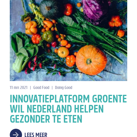
11 mrt 2021
|
Good Food
|
Doing Good
INNOVATIEPLATFORM GROENTE
WIL NEDERLAND HELPEN
GEZONDER TE ETEN
LEES MEER