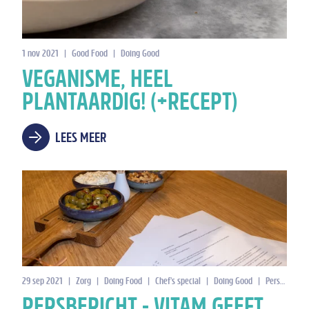
1 nov 2021
|
Good Food
|
Doing Good
VEGANISME, HEEL
PLANTAARDIG! (+RECEPT)
LEES MEER
29 sep 2021
|
Zorg
|
Doing Food
|
Chef's special
|
Doing Good
|
Persbericht
PERSBERICHT - VITAM GEEFT