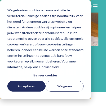
We gebruiken cookies om onze website te
Zoeken
verbeteren. Sommige cookies zijn noodzakelijk voor
Hier vind je ons
het goed functioneren van onze website en
Onze aanpak
diensten. Andere cookies zijn optioneel en helpen
jouw websitebezoek te personaliseren. Je kunt
Over Vitam
toestemming geven voor alle cookies, alle optionele
cookies weigeren, of jouw cookie-instellingen
Nieuws
beheren. Zonder een keuze worden onze standaard
PERSBERICHT - VITAM
Contact
cookie-instellingen toegepast. Je kunt jouw
GEEFT INVULLING AAN
voorkeuren op elk moment beheren. Voor meer
Werken bij
informatie, bekijk ons
Cookiebeleid
.
GOEDE VOEDING BIJ
Beheer cookies
READE
Accepteren
Weigeren