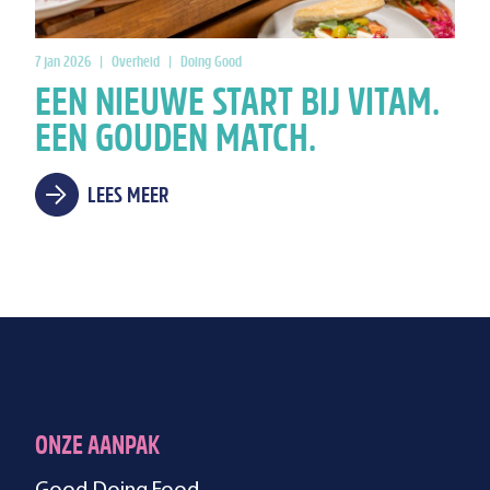
7 jan 2026
|
Overheid
|
Doing Good
EEN NIEUWE START BIJ VITAM.
EEN GOUDEN MATCH.
LEES MEER
ONZE AANPAK