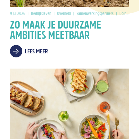
9 jul 2026
|
Bedrijfsleven
|
Overheid
|
Samenwerkingspartners
|
Doing Good
ZO MAAK JE DUURZAME
AMBITIES MEETBAAR
LEES MEER