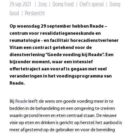
29 sep 2021
|
Zorg
|
Doing Food
|
Chef's special
|
Doing
Good
|
Persbericht
Op woensdag 29 september hebben Reade –
centrum voor revalidatiegeneeskunde en
reumatologie - en facilitair horecadienstverlener
Vitam een contract getekend voor de
dienstverlening “Goede voeding bij Reade”. Een
bijzonder moment, waar een intensief
offertetraject aan vooraf is gegaan met veel
veranderingen in het voedingsprogramma van
Reade.
Bij
Reade
leeft de wens om goede voeding meer in te
bedden in de behandeling en een omgeving te creëren
waarin gezond leven en eten centraal staan. De nieuwe
visie op eten en drinken is gericht op herstel; het aanbod is
meer afgestemd op de gebruiker en voor de bereiding