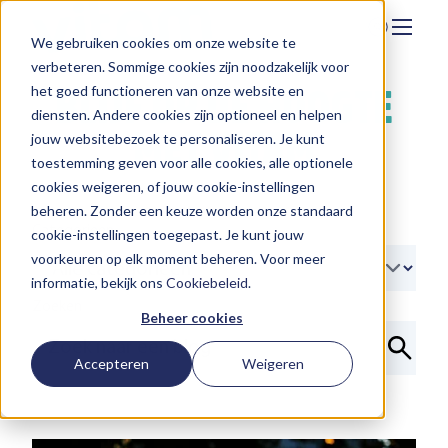
We gebruiken cookies om onze website te
Zoeken
verbeteren. Sommige cookies zijn noodzakelijk voor
Hier vind je ons
BLIJF OP DE HOOGTE
het goed functioneren van onze website en
Onze aanpak
diensten. Andere cookies zijn optioneel en helpen
MET VITAM
jouw websitebezoek te personaliseren. Je kunt
Over Vitam
toestemming geven voor alle cookies, alle optionele
cookies weigeren, of jouw cookie-instellingen
Nieuws
beheren. Zonder een keuze worden onze standaard
Contact
Categorieen
cookie-instellingen toegepast. Je kunt jouw
voorkeuren op elk moment beheren. Voor meer
Werken bij
informatie, bekijk ons
Cookiebeleid
.
Zoeken
Beheer cookies
Accepteren
Weigeren