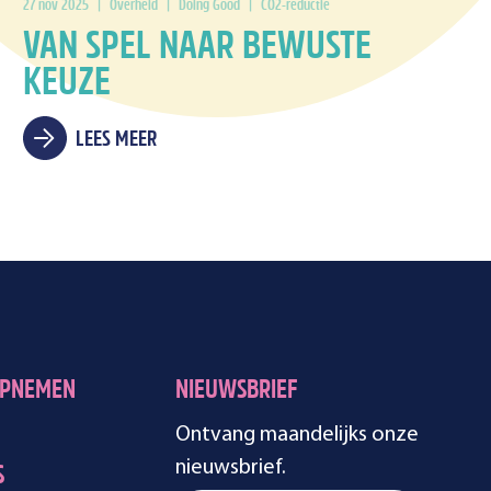
27 nov 2025
|
Overheid
|
Doing Good
|
CO2-reductie
VAN SPEL NAAR BEWUSTE
KEUZE
LEES MEER
OPNEMEN
NIEUWSBRIEF
Ontvang maandelijks onze
nieuwsbrief.
S