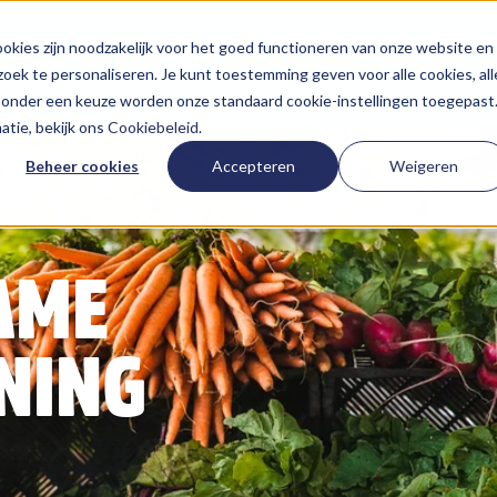
HIER VIND JE ONS
ONZE AANP
kies zijn noodzakelijk voor het goed functioneren van onze website en
oek te personaliseren. Je kunt toestemming geven voor alle cookies, all
 Zonder een keuze worden onze standaard cookie-instellingen toegepast
tie, bekijk ons
Cookiebeleid
.
Beheer cookies
Accepteren
Weigeren
AME
NING