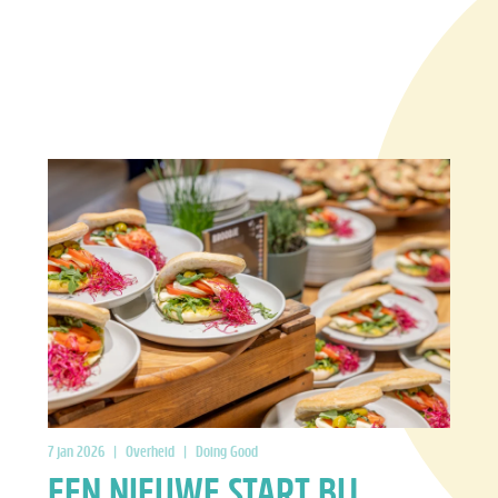
 Good
|
7 jan 2026
Nieuws
|
CO2-reductie
|
Overheid
|
Doing Good
EEN NIEUWE START BIJ