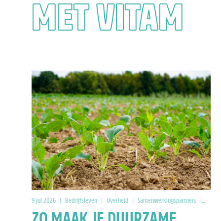
MET VITAM
9 jul 2026
|
Bedrijfsleven
|
Overheid
|
Samenwerkingspartners
|
Doing
ZO MAAK JE DUURZAME