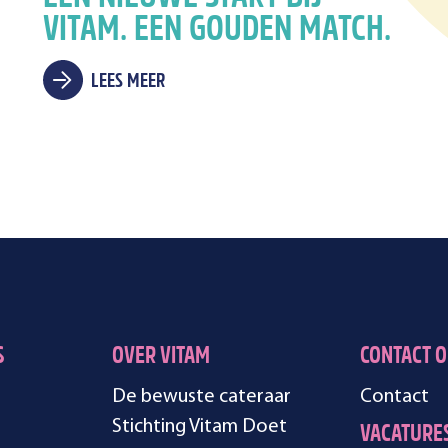
VITAM. EEN GOUDEN MATCH.
LEES MEER
S
OVER VITAM
CONTACT 
De bewuste cateraar
Contact
Stichting Vitam Doet
VACATURE