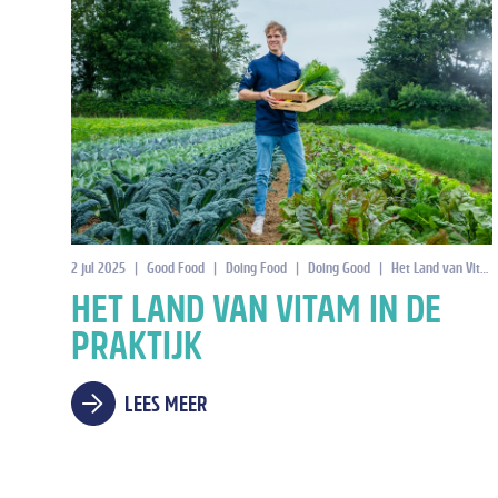
2 jul 2025
|
Good Food
|
Doing Food
|
Doing Good
|
Het Land van Vitam
HET LAND VAN VITAM IN DE
PRAKTIJK
LEES MEER