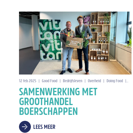
12 feb 2025
|
Good Food
|
Bedrijfsleven
|
Overheid
|
Doing Food
|
Sa
SAMENWERKING MET
GROOTHANDEL
BOERSCHAPPEN
LEES MEER