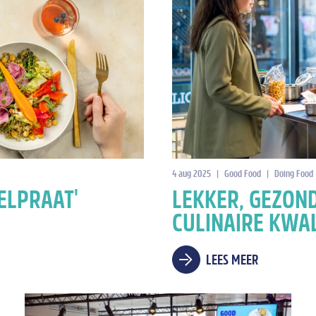
4 aug 2025
|
Good Food
|
Doing Food
ELPRAAT'
LEKKER, GEZON
CULINAIRE KWAL
LEES MEER