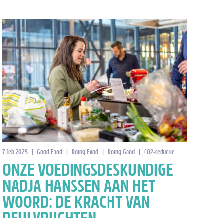
ductie
7 feb 2025
|
Good Food
|
Doing Food
|
Doing Good
|
CO2-reductie
ONZE VOEDINGSDESKUNDIGE
NADJA HANSSEN AAN HET
WOORD: DE KRACHT VAN