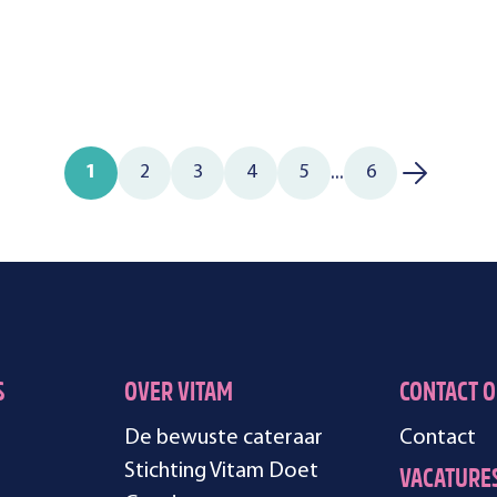
...
1
2
3
4
5
6
S
OVER VITAM
CONTACT 
De bewuste cateraar
Contact
Stichting Vitam Doet
VACATURE