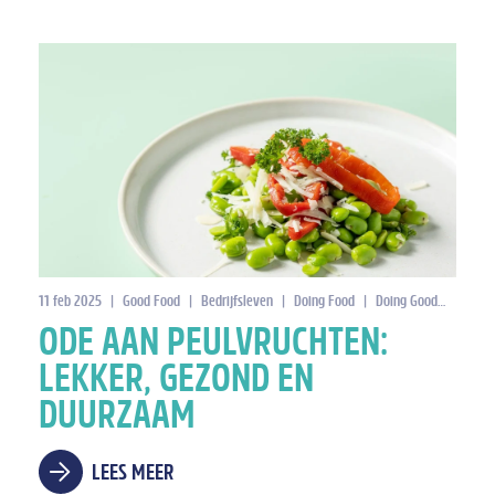
menwerkingspartners
11 feb 2025
|
Good Food
|
Doing Good
|
Bedrijfsleven
|
Nieuws
|
CO2-reductie
|
Doing Food
|
Doing Good
|
CO2-re
ODE AAN PEULVRUCHTEN:
LEKKER, GEZOND EN
DUURZAAM
LEES MEER