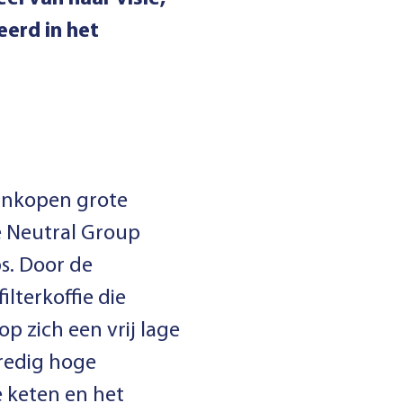
eerd in het
 inkopen grote
te Neutral Group
ps. Door de
lterkoffie die
p zich een vrij lage
nredig hoge
de keten en het