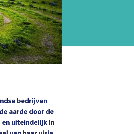
andse bedrijven
de aarde door de
n uiteindelijk in
el van haar visie,