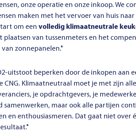
mensen, onze operatie en onze inkoop. We c
ensen maken met het vervoer van huis naar 
estart om een
volledig klimaatneutrale keu
et plaatsen van tussenmeters en het compe
p van zonnepanelen."
O2-uitstoot beperken door de inkopen aan een
CNG. Klimaatneutraal moet je met zijn all
veranciers, je opdrachtgevers, je medewerke
d samenwerken, maar ook alle partijen conti
en en enthousiasmeren. Dat gaat niet over éé
resultaat."