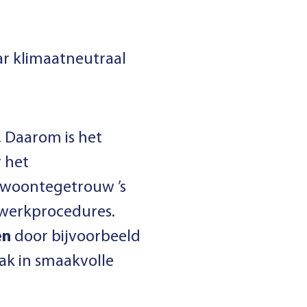
r klimaatneutraal
. Daarom is het
 het
gewoontegetrouw ’s
 werkprocedures.
en
door bijvoorbeeld
aak in smaakvolle