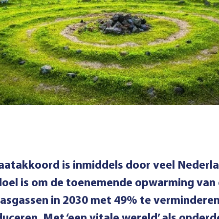
aatakkoord is inmiddels door veel Nederl
doel is om de toenemende opwarming van 
kasgassen in 2030 met 49% te verminderen e
duceren. Met ‘een vitale wereld’ als onderde