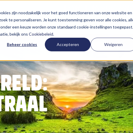
HIER VIND JE ONS
ONZE AANP
kies zijn noodzakelijk voor het goed functioneren van onze website en
oek te personaliseren. Je kunt toestemming geven voor alle cookies, all
 Zonder een keuze worden onze standaard cookie-instellingen toegepast
tie, bekijk ons
Cookiebeleid
.
Beheer cookies
Accepteren
Weigeren
RELD:
TRAAL