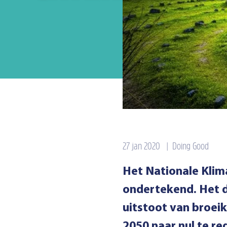
27 jan 2020
|
Doing Good
Het Nationale Klim
ondertekend. Het 
uitstoot van broei
2050 naar nul te re