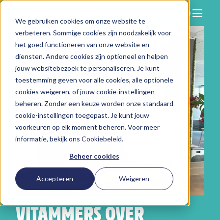
We gebruiken cookies om onze website te
Zoeken
verbeteren. Sommige cookies zijn noodzakelijk voor
Hier vind je ons
het goed functioneren van onze website en
Onze aanpak
diensten. Andere cookies zijn optioneel en helpen
jouw websitebezoek te personaliseren. Je kunt
Over Vitam
toestemming geven voor alle cookies, alle optionele
cookies weigeren, of jouw cookie-instellingen
Nieuws
beheren. Zonder een keuze worden onze standaard
Contact
cookie-instellingen toegepast. Je kunt jouw
voorkeuren op elk moment beheren. Voor meer
Werken bij
informatie, bekijk ons
Cookiebeleid
.
Beheer cookies
Accepteren
Weigeren
VITAMMERS OVER