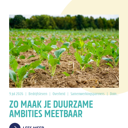
9 jul 2026
|
Bedrijfsleven
|
Overheid
|
Samenwerkingspartners
|
Doing Good
ZO MAAK JE DUURZAME
AMBITIES MEETBAAR