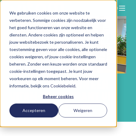
We gebruiken cookies om onze website te
Zoeken
verbeteren. Sommige cookies zijn noodzakelijk voor
Hier vind je ons
het goed functioneren van onze website en
Onze aanpak
diensten. Andere cookies zijn optioneel en helpen
jouw websitebezoek te personaliseren. Je kunt
Over Vitam
toestemming geven voor alle cookies, alle optionele
cookies weigeren, of jouw cookie-instellingen
Nieuws
beheren. Zonder een keuze worden onze standaard
Contact
cookie-instellingen toegepast. Je kunt jouw
voorkeuren op elk moment beheren. Voor meer
BAHIJA WERKT IN EEN
Werken bij
informatie, bekijk ons
Cookiebeleid
.
VITAM-RESTAURANT VIA
Beheer cookies
AAN DE SLAG 040!
Accepteren
Weigeren