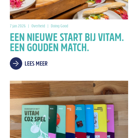
7 jan 2026
|
Overheid
|
Doing Good
EEN NIEUWE START BIJ VITAM.
EEN GOUDEN MATCH.
LEES MEER