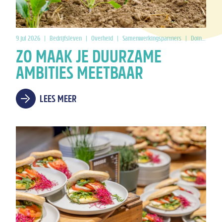
9 jul 2026
|
Bedrijfsleven
|
Overheid
|
Samenwerkingspartners
|
Doing Good
ZO MAAK JE DUURZAME
AMBITIES MEETBAAR
LEES MEER