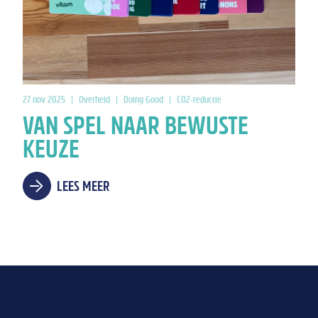
27 nov 2025
|
Overheid
|
Doing Good
|
CO2-reductie
VAN SPEL NAAR BEWUSTE
KEUZE
LEES MEER