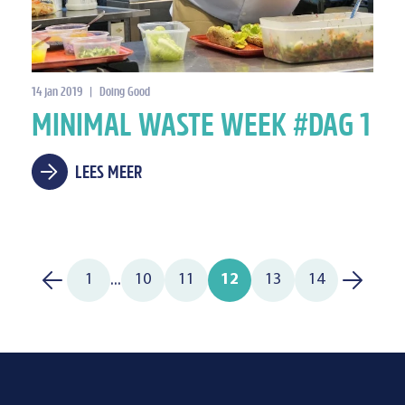
14 jan 2019
|
Doing Good
MINIMAL WASTE WEEK #DAG 1
LEES MEER
...
1
10
11
12
13
14