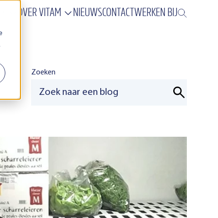
AK
OVER VITAM
NIEUWS
CONTACT
WERKEN BIJ
e
.
Zoeken