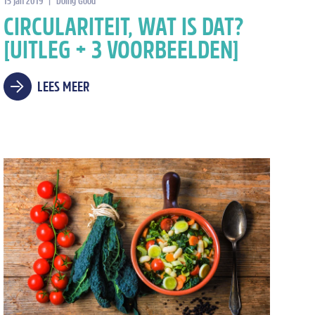
15 jan 2019
|
Doing Good
CIRCULARITEIT, WAT IS DAT?
[UITLEG + 3 VOORBEELDEN]
LEES MEER