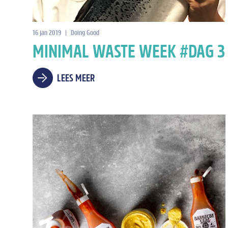
16 jan 2019
|
Doing Good
MINIMAL WASTE WEEK #DAG 3
LEES MEER