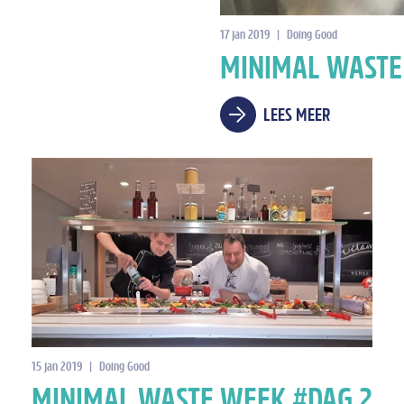
17 jan 2019
|
Doing Good
MINIMAL WASTE
LEES MEER
15 jan 2019
|
Doing Good
MINIMAL WASTE WEEK #DAG 2