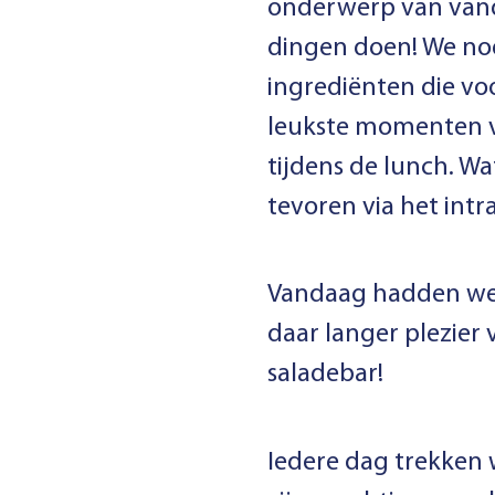
onderwerp van vanda
dingen doen! We noe
ingrediënten die vo
leukste momenten v
tijdens de lunch. W
tevoren via het intr
Vandaag hadden we 
daar langer plezier 
saladebar!
Iedere dag trekken 