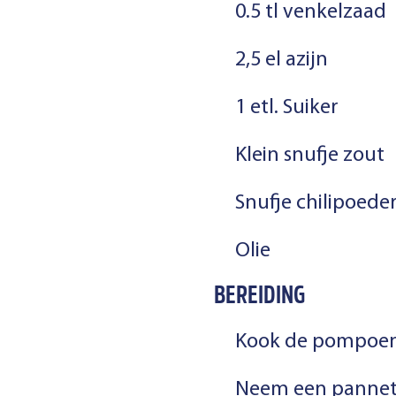
0.5 tl venkelzaad
2,5 el azijn
1 etl. Suiker
Klein snufje zout
Snufje chilipoede
Olie
BEREIDING
Kook de pompoen
Neem een pannetje