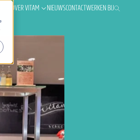
AK
OVER VITAM
NIEUWS
CONTACT
WERKEN BIJ
e
.