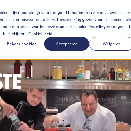
HIER VIND JE ONS
ONZE AANP
kies zijn noodzakelijk voor het goed functioneren van onze website en
oek te personaliseren. Je kunt toestemming geven voor alle cookies, all
 Zonder een keuze worden onze standaard cookie-instellingen toegepast
tie, bekijk ons
Cookiebeleid
.
Beheer cookies
Accepteren
Weigeren
STE
2