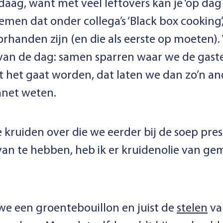
ag, want met veel leftovers kan je ‘op dag 
men dat onder collega’s ‘Black box cooking
orhanden zijn (en die als eerste op moeten).
an de dag: samen sparren waar we de gast
at het gaat worden, dat laten we dan zo’n a
anet weten.
kruiden over die we eerder bij de soep pr
van te hebben, heb ik er kruidenolie van gema
we een groentebouillon en juist de
stelen
va