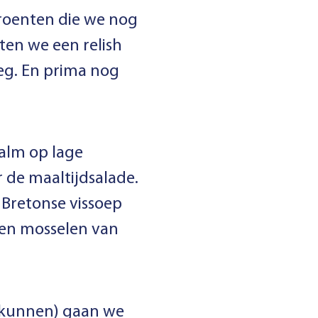
groenten die we nog
ten we een relish
leg. En prima nog
zalm op lage
 de maaltijdsalade.
 Bretonse vissoep
en mosselen van
e kunnen) gaan we