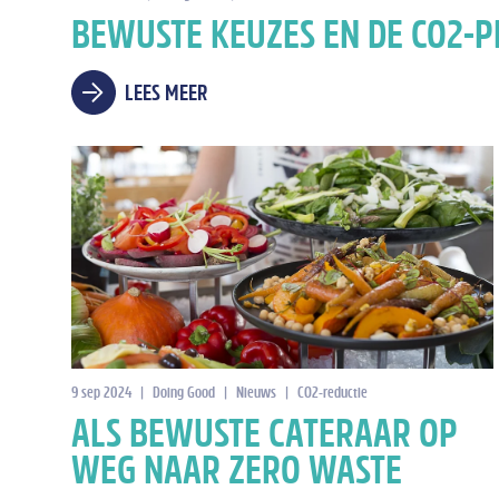
BEWUSTE KEUZES EN DE CO2-P
LEES MEER
9 sep 2024
|
Doing Good
|
Nieuws
|
CO2-reductie
ALS BEWUSTE CATERAAR OP
WEG NAAR ZERO WASTE