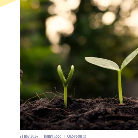
21 nov 2024
|
Doing Good
|
CO2-reductie