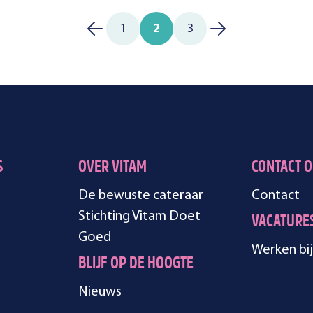
1
2
3
S
OVER VITAM
CONTACT 
De bewuste cateraar
Contact
Stichting Vitam Doet
VACATURE
Goed
Werken bij
BLIJF OP DE HOOGTE
Nieuws