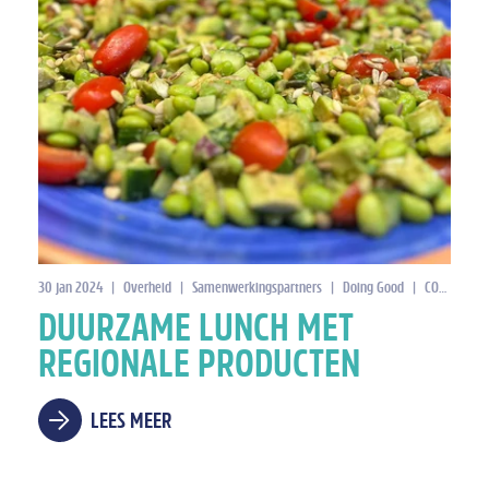
30 jan 2024
|
Overheid
|
Samenwerkingspartners
|
Doing Good
|
CO2-reductie
DUURZAME LUNCH MET
REGIONALE PRODUCTEN
LEES MEER