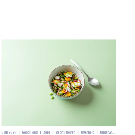
8 jul 2024
|
Good Food
|
Zorg
|
Bedrijfsleven
|
Overheid
|
Onderwijs
|
Doing Fo