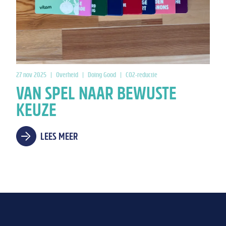
27 nov 2025
|
Overheid
|
Doing Good
|
CO2-reductie
VAN SPEL NAAR BEWUSTE
KEUZE
LEES MEER