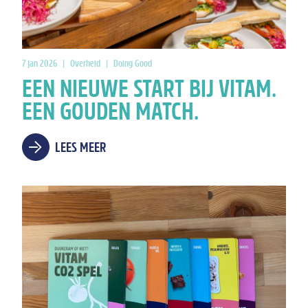
7 jan 2026
|
Overheid
|
Doing Good
EEN NIEUWE START BIJ VITAM.
EEN GOUDEN MATCH.
LEES MEER