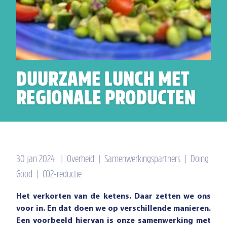
DUURZAME LUNCH MET
REGIONALE PRODUCTEN
30 jan 2024
|
Overheid
|
Samenwerkingspartners
|
Doing
Good
|
CO2-reductie
Het verkorten van de ketens. Daar zetten we ons
voor in. En dat doen we op verschillende manieren.
Een voorbeeld hiervan is onze samenwerking met