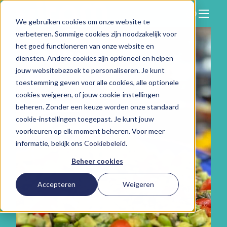
We gebruiken cookies om onze website te
Zoeken
verbeteren. Sommige cookies zijn noodzakelijk voor
Hier vind je ons
het goed functioneren van onze website en
Onze aanpak
diensten. Andere cookies zijn optioneel en helpen
jouw websitebezoek te personaliseren. Je kunt
Over Vitam
toestemming geven voor alle cookies, alle optionele
cookies weigeren, of jouw cookie-instellingen
Nieuws
beheren. Zonder een keuze worden onze standaard
Contact
cookie-instellingen toegepast. Je kunt jouw
voorkeuren op elk moment beheren. Voor meer
Werken bij
informatie, bekijk ons
Cookiebeleid
.
Beheer cookies
Accepteren
Weigeren