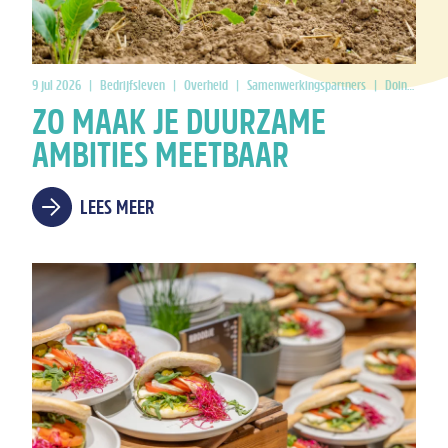
9 jul 2026
|
Bedrijfsleven
|
Overheid
|
Samenwerkingspartners
|
Doing Good
ZO MAAK JE DUURZAME
AMBITIES MEETBAAR
LEES MEER