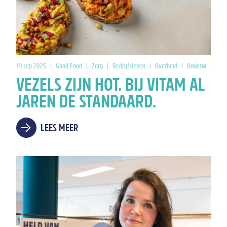
19 sep 2025
|
Good Food
|
Zorg
|
Bedrijfsleven
|
Overheid
|
Onderwijs
VEZELS ZIJN HOT. BIJ VITAM AL
JAREN DE STANDAARD.
LEES MEER