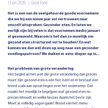
13 jan 2020
|
Good Food
Het is een van de veelgehoorde goede voornemens
die we bij een nieuw jaar vol vertrouwen naar
onszelf uitspreken: Gezonder eten. En laten we
eerlijk zijn: bij velen is dat voornemen medio januari
al gesneuveld. Waarom is het dan zo moeilijk om
gezond eten structureel vol te houden? En wat
kunnen we dan wél doen op weg naar een gezonder
voedingspatroon? We duiken er eens dieper op in…
Het probleem van grote verandering
Het begint al met wát die grote verandering dan precies
moet zijn: gezond eten is een ‘hot item’ en er bestaat een
breed scala aan opvattingen over het onderwerp. Dat
maakt het moeilijk te begrijpen wat gezond eten nu
precies inhoudt en welke keuzes daarin het beste zijn.
Moet je volledig
vegan
gaan? Brood van het menu