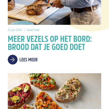
22 jan 2026
|
Good Food
MEER VEZELS OP HET BORD:
BROOD DAT JE GOED DOET
LEES MEER