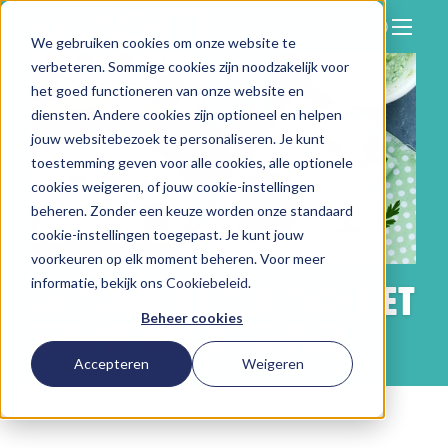
We gebruiken cookies om onze website te
Zoeken
verbeteren. Sommige cookies zijn noodzakelijk voor
Hier vind je ons
het goed functioneren van onze website en
Onze aanpak
diensten. Andere cookies zijn optioneel en helpen
jouw websitebezoek te personaliseren. Je kunt
Over Vitam
toestemming geven voor alle cookies, alle optionele
cookies weigeren, of jouw cookie-instellingen
Nieuws
beheren. Zonder een keuze worden onze standaard
Contact
cookie-instellingen toegepast. Je kunt jouw
voorkeuren op elk moment beheren. Voor meer
Werken bij
informatie, bekijk ons
Cookiebeleid
.
GEZONDER ETEN: DOE HET
Beheer cookies
STAPJE VOOR STAPJE!
Accepteren
Weigeren