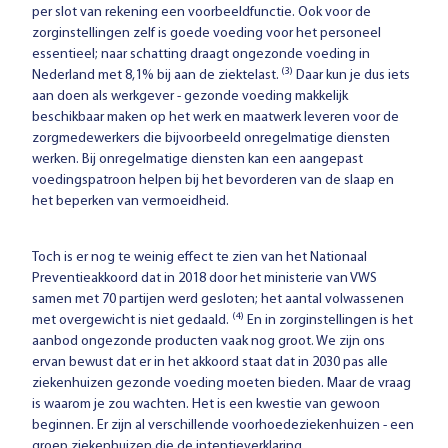
per slot van rekening een voorbeeldfunctie. Ook voor de
zorginstellingen zelf is goede voeding voor het personeel
essentieel; naar schatting draagt ongezonde voeding in
(3)
Nederland met 8,1% bij aan de ziektelast.
Daar kun je dus iets
aan doen als werkgever - gezonde voeding makkelijk
beschikbaar maken op het werk en maatwerk leveren voor de
zorgmedewerkers die bijvoorbeeld onregelmatige diensten
werken. Bij onregelmatige diensten kan een aangepast
voedingspatroon helpen bij het bevorderen van de slaap en
het beperken van vermoeidheid.
Toch is er nog te weinig effect te zien van het Nationaal
Preventieakkoord dat in 2018 door het ministerie van VWS
samen met 70 partijen werd gesloten; het aantal volwassenen
(4)
met overgewicht is niet gedaald.
En in zorginstellingen is het
aanbod ongezonde producten vaak nog groot. We zijn ons
ervan bewust dat er in het akkoord staat dat in 2030 pas alle
ziekenhuizen gezonde voeding moeten bieden. Maar de vraag
is waarom je zou wachten. Het is een kwestie van gewoon
beginnen. Er zijn al verschillende voorhoedeziekenhuizen - een
groep ziekenhuizen die de intentieverklaring