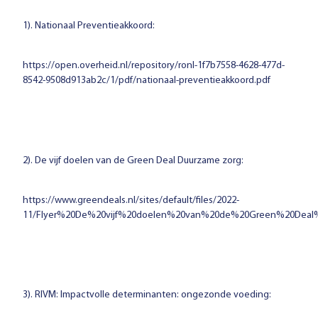
1). Nationaal Preventieakkoord:
https://open.overheid.nl/repository/ronl-1f7b7558-4628-477d-
8542-9508d913ab2c/1/pdf/nationaal-preventieakkoord.pdf
2).
De vijf doelen van de Green Deal Duurzame zorg:
https://www.greendeals.nl/sites/default/files/2022-
11/Flyer%20De%20vijf%20doelen%20van%20de%20Green%20Deal
3). RIVM: Impactvolle determinanten: ongezonde voeding: