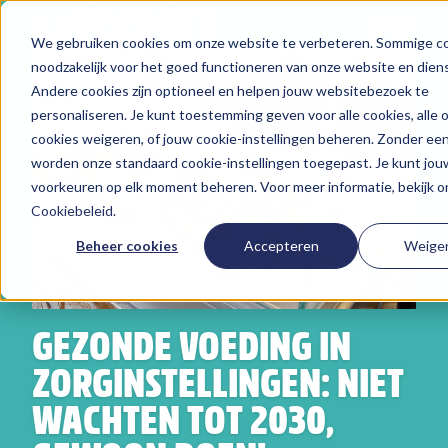
We gebruiken cookies om onze website te verbeteren. Sommige coo
Zoeken
noodzakelijk voor het goed functioneren van onze website en dien
Hier vind je ons
Andere cookies zijn optioneel en helpen jouw websitebezoek te
Onze aanpak
personaliseren. Je kunt toestemming geven voor alle cookies, alle 
cookies weigeren, of jouw cookie-instellingen beheren. Zonder ee
Over Vitam
worden onze standaard cookie-instellingen toegepast. Je kunt jou
voorkeuren op elk moment beheren. Voor meer informatie, bekijk o
Nieuws
Cookiebeleid
.
Contact
Beheer cookies
Accepteren
Weige
Werken bij
GEZONDE VOEDING IN
ZORGINSTELLINGEN: NIET
WACHTEN TOT 2030,