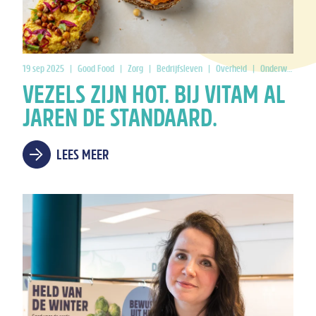
19 sep 2025
|
Good Food
|
Zorg
|
Bedrijfsleven
|
Overheid
|
Onderwijs
VEZELS ZIJN HOT. BIJ VITAM AL
JAREN DE STANDAARD.
LEES MEER