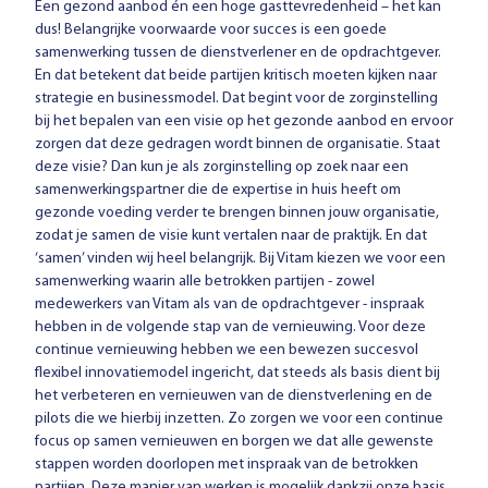
Een gezond aanbod én een hoge gasttevredenheid – het kan
dus! Belangrijke voorwaarde voor succes is een goede
samenwerking tussen de dienstverlener en de opdrachtgever.
En dat betekent dat beide partijen kritisch moeten kijken naar
strategie en businessmodel. Dat begint voor de zorginstelling
bij het bepalen van een visie op het gezonde aanbod en ervoor
zorgen dat deze gedragen wordt binnen de organisatie. Staat
deze visie? Dan kun je als zorginstelling op zoek naar een
samenwerkingspartner die de expertise in huis heeft om
gezonde voeding verder te brengen binnen jouw organisatie,
zodat je samen de visie kunt vertalen naar de praktijk. En dat
‘samen’ vinden wij heel belangrijk. Bij Vitam kiezen we voor een
samenwerking waarin alle betrokken partijen - zowel
medewerkers van Vitam als van de opdrachtgever - inspraak
hebben in de volgende stap van de vernieuwing. Voor deze
continue vernieuwing hebben we een bewezen succesvol
flexibel innovatiemodel ingericht, dat steeds als basis dient bij
het verbeteren en vernieuwen van de dienstverlening en de
pilots die we hierbij inzetten. Zo zorgen we voor een continue
focus op samen vernieuwen en borgen we dat alle gewenste
stappen worden doorlopen met inspraak van de betrokken
partijen. Deze manier van werken is mogelijk dankzij onze basis