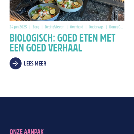
24 jun 2025
|
Zorg
|
Bedrijfsleven
|
Overheid
|
Onderwijs
|
Doing Good
BIOLOGISCH: GOED ETEN MET
EEN GOED VERHAAL
LEES MEER
ONZE AANPAK