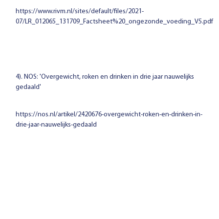
https://www.rivm.nl/sites/default/files/2021-
07/LR_012065_131709_Factsheet%20_ongezonde_voeding_V5.pdf
4). NOS: 'Overgewicht, roken en drinken in drie jaar nauwelijks
gedaald'
https://nos.nl/artikel/2420676-overgewicht-roken-en-drinken-in-
drie-jaar-nauwelijks-gedaald