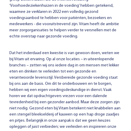
‘Voorhoedeziekenhuizen in de voeding’ hebben getekend,
waarmee ze verklaren in 2022 een volledig gezond
voedingsaanbod te hebben voor patiënten, bezoekers en
medewerkers - die vooruitstrevend zijn. Vitam heeft de ambitie
meer zorgorganisaties te helpen verder te versnellen met de
echte overstap naar gezonde voeding.
Dat het inderdaad een kwestie is van gewoon doen, weten we
bij Vitam uit ervaring. Op al onze locaties – in uiteenlopende
branches – zetten wij ons iedere dag in om mensen met lekker
eten en drinken te verleiden tot een gezonde en
verantwoorde levensstijl. Versbereide gezonde voeding staat
bij ons aan de basis. Om dit te onderbouwen en te borgen,
hebben wij een eigen voedingsdeskundige in dienst. Vaak
horen we dat opdrachtgevers vrezen voor een dalende
tevredenheid bij een gezonder aanbod. Maar deze zorgen zijn
niet nodig. Gezond eten bij Vitam betekent niet knabbelen aan
een stengel bleekselderij of kauwen op een hap droge zaadjes
en pitjes. Belangrijk in onze aanpak is dat we geen keuzes
opleggen of juist verbieden; we verleiden en inspireren onze