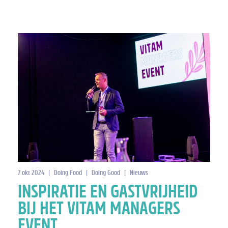
7 okt 2024
|
Doing Food
|
Doing Good
|
Nieuws
INSPIRATIE EN GASTVRIJHEID
BIJ HET VITAM MANAGERS
EVENT