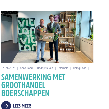
12 feb 2025
|
Good Food
|
Bedrijfsleven
|
Overheid
|
Doing Food
|
Samenwerkings
SAMENWERKING MET
GROOTHANDEL
BOERSCHAPPEN
LEES MEER