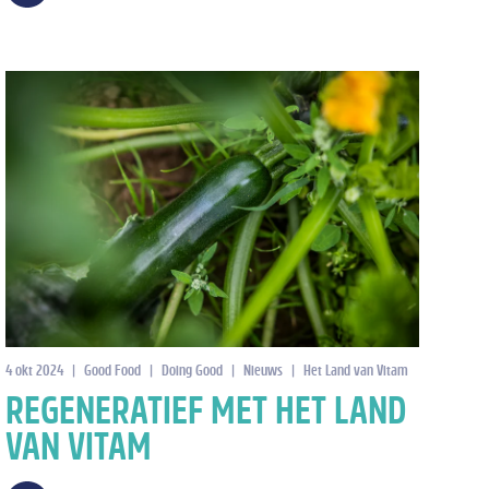
4 okt 2024
|
Good Food
|
Doing Good
|
Nieuws
|
Het Land van Vitam
REGENERATIEF MET HET LAND
VAN VITAM