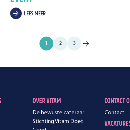
LEES MEER
1
2
3
S
OVER VITAM
CONTACT 
De bewuste cateraar
Contact
Stichting Vitam Doet
VACATURE