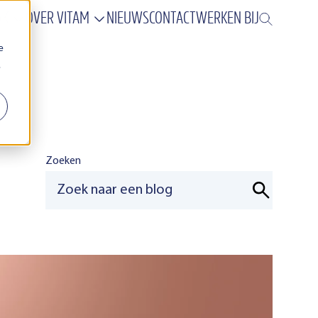
AK
OVER VITAM
NIEUWS
CONTACT
WERKEN BIJ
e
.
Zoeken