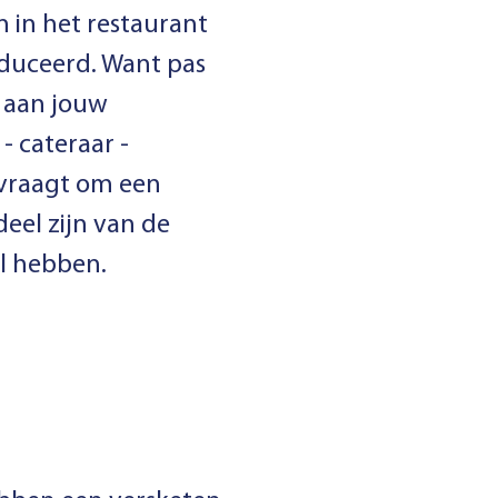
 in het restaurant
oduceerd. Want pas
n aan jouw
- cateraar -
t vraagt om een
eel zijn van de
il hebben.