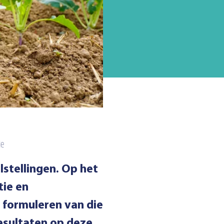
ie
stellingen. Op het
tie en
t formuleren van die
resultaten op deze