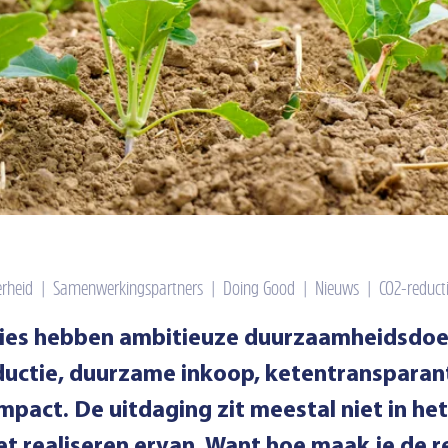
rheid
|
Samenwerkingspartners
|
Doing Good
|
Nieuws
|
CO2-reduct
aties hebben ambitieuze duurzaamheidsdoel
uctie, duurzame inkoop, ketentransparan
pact. De uitdaging zit meestal niet in he
et realiseren ervan. Want hoe maak je de 