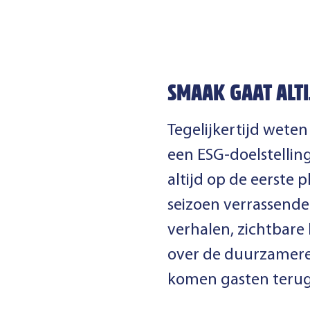
SMAAK GAAT ALT
Tegelijkertijd wete
een ESG-doelstellin
altijd op de eerste
seizoen verrassend
verhalen, zichtbar
over de duurzamere k
komen gasten terug