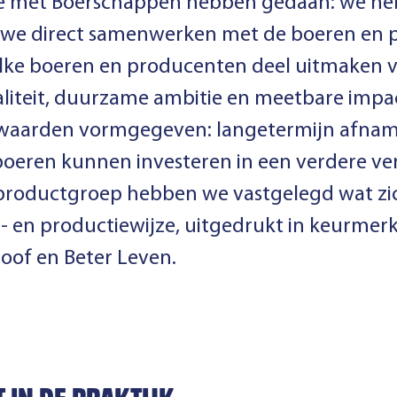
 we met Boerschappen hebben gedaan: we he
we direct samenwerken met de boeren en 
ke boeren en producenten deel uitmaken v
liteit, duurzame ambitie en meetbare impa
waarden vormgegeven: langetermijn afnam
at boeren kunnen investeren in een verdere 
productgroep hebben we vastgelegd wat zic
t- en productiewijze, uitgedrukt in keurmer
roof en Beter Leven.