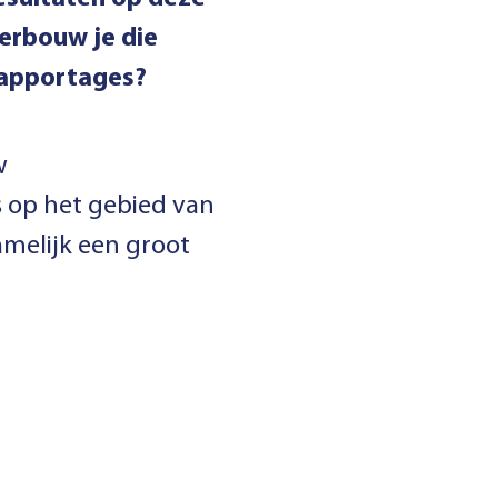
derbouw je die
-rapportages?
w
s op het gebied van
melijk een groot