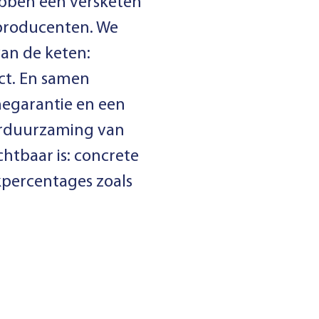
bben een versketen
producenten. We
an de keten:
ct. En samen
egarantie en een
verduurzaming van
htbaar is: concrete
kpercentages zoals