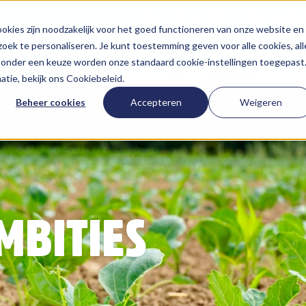
HIER VIND JE ONS
ONZE AANP
kies zijn noodzakelijk voor het goed functioneren van onze website en
oek te personaliseren. Je kunt toestemming geven voor alle cookies, all
 Zonder een keuze worden onze standaard cookie-instellingen toegepast
tie, bekijk ons
Cookiebeleid
.
Beheer cookies
Accepteren
Weigeren
MBITIES