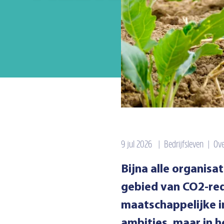
9 jul 2026
|
Bedrijfsleven
|
Ove
Bijna alle organis
gebied van CO2-red
maatschappelijke im
ambities, maar in h