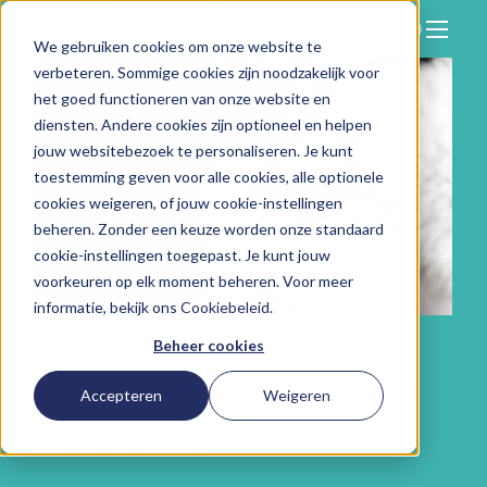
We gebruiken cookies om onze website te
Zoeken
verbeteren. Sommige cookies zijn noodzakelijk voor
Hier vind je ons
het goed functioneren van onze website en
Onze aanpak
diensten. Andere cookies zijn optioneel en helpen
jouw websitebezoek te personaliseren. Je kunt
Over Vitam
toestemming geven voor alle cookies, alle optionele
cookies weigeren, of jouw cookie-instellingen
Nieuws
beheren. Zonder een keuze worden onze standaard
Contact
cookie-instellingen toegepast. Je kunt jouw
voorkeuren op elk moment beheren. Voor meer
Werken bij
informatie, bekijk ons
Cookiebeleid
.
RONDJE KOFFIE: DE
Beheer cookies
CIRCULAIRE KOFFIEBAR
Accepteren
Weigeren
VAN VITAM