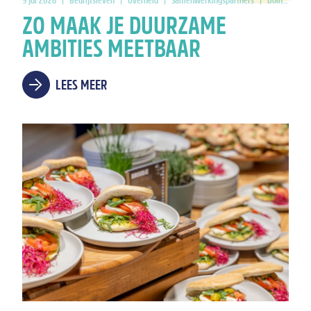
9 jul 2026
|
Bedrijfsleven
|
Overheid
|
Samenwerkingspartners
|
Doing Good
ZO MAAK JE DUURZAME
AMBITIES MEETBAAR
LEES MEER