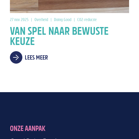
27 nov 2025
|
Overheid
|
Doing Good
|
CO2-reductie
VAN SPEL NAAR BEWUSTE
KEUZE
LEES MEER
ONZE AANPAK