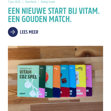
7 jan 2026
|
Overheid
|
Doing Good
EEN NIEUWE START BIJ VITAM.
EEN GOUDEN MATCH.
LEES MEER