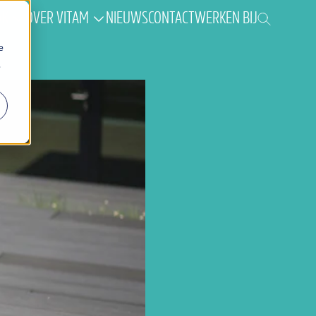
AK
OVER VITAM
NIEUWS
CONTACT
WERKEN BIJ
e
.