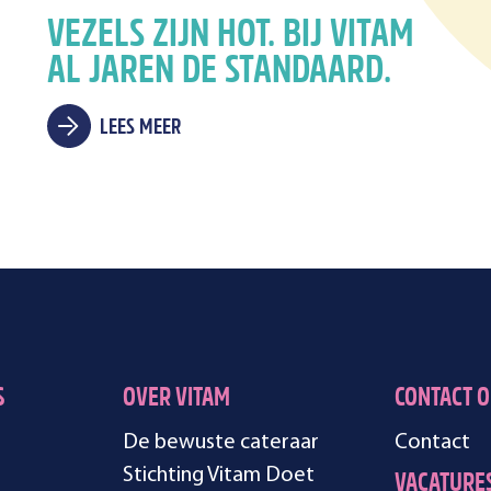
VEZELS ZIJN HOT. BIJ VITAM
AL JAREN DE STANDAARD.
LEES MEER
S
OVER VITAM
CONTACT 
De bewuste cateraar
Contact
Stichting Vitam Doet
VACATURE