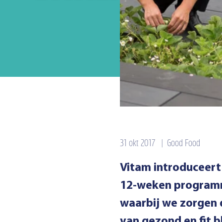
31 okt 2017
|
Good Food
Vitam introduceert
12-weken programma
waarbij we zorgen
van gezond en fit bl