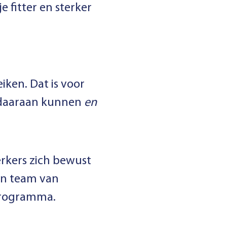
e fitter en sterker
eiken. Dat is voor
r daaraan kunnen
en
erkers zich bewust
en team van
 programma.