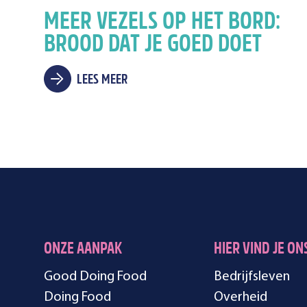
MEER VEZELS OP HET BORD:
BROOD DAT JE GOED DOET
LEES MEER
ONZE AANPAK
HIER VIND JE ON
Good Doing Food
Bedrijfsleven
Doing Food
Overheid