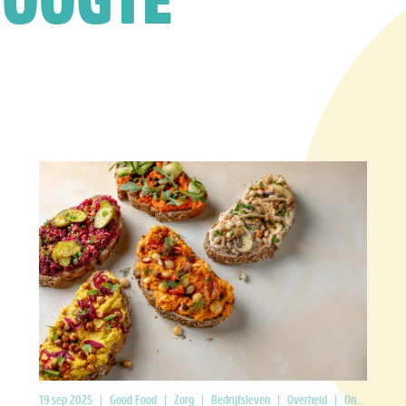
HOOGTE
19 sep 2025
|
Good Food
|
Zorg
|
Bedrijfsleven
|
Overheid
|
Onderwijs