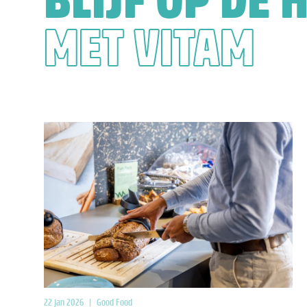
BLIJF OP DE 
MET VITAM
22 jan 2026
|
Good Food