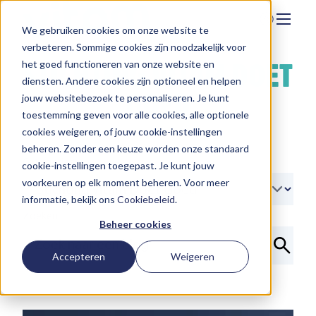
We gebruiken cookies om onze website te
Zoeken
verbeteren. Sommige cookies zijn noodzakelijk voor
Hier vind je ons
STICHTING VITAM DOET
het goed functioneren van onze website en
Onze aanpak
diensten. Andere cookies zijn optioneel en helpen
GOED
jouw websitebezoek te personaliseren. Je kunt
Over Vitam
toestemming geven voor alle cookies, alle optionele
cookies weigeren, of jouw cookie-instellingen
Nieuws
beheren. Zonder een keuze worden onze standaard
Contact
Categorieen
cookie-instellingen toegepast. Je kunt jouw
voorkeuren op elk moment beheren. Voor meer
Werken bij
informatie, bekijk ons
Cookiebeleid
.
Zoeken
Beheer cookies
Accepteren
Weigeren