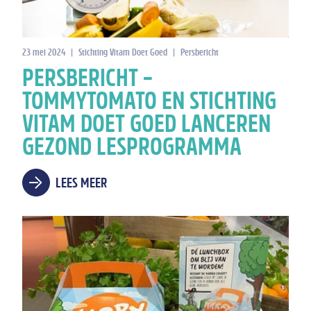
23 mei 2024
|
Stichting Vitam Doet Goed
|
Persbericht
PERSBERICHT –
TOMMYTOMATO EN STICHTING
VITAM DOET GOED LANCEREN
GEZOND LESPROGRAMMA
LEES MEER