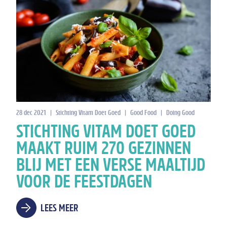
28 dec 2021
|
Stichting Vitam Doet Goed
|
Good Food
|
Doing Good
STICHTING VITAM DOET GOED
MAAKT RUIM 270 GEZINNEN
BLIJ MET EEN VERSE MAALTIJD
VOOR DE FEESTDAGEN
LEES MEER