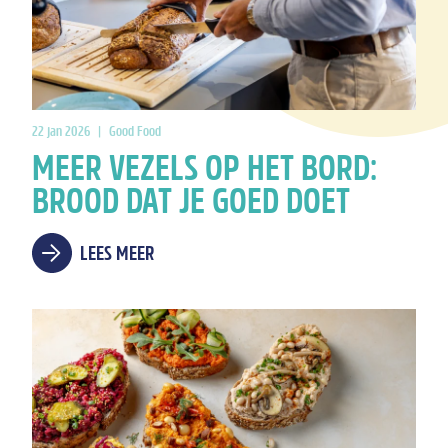
22 jan 2026
|
Good Food
MEER VEZELS OP HET BORD:
BROOD DAT JE GOED DOET
LEES MEER