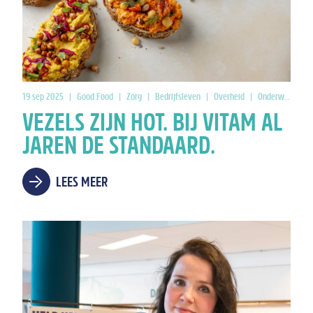
19 sep 2025
|
Good Food
|
Zorg
|
Bedrijfsleven
|
Overheid
|
Onderwijs
VEZELS ZIJN HOT. BIJ VITAM AL
JAREN DE STANDAARD.
LEES MEER