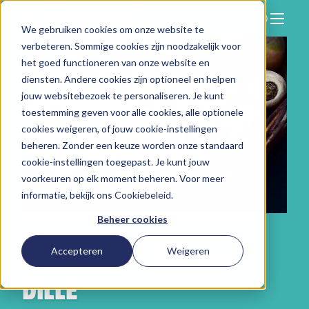
We gebruiken cookies om onze website te
Zoeken
verbeteren. Sommige cookies zijn noodzakelijk voor
Hier vind je ons
het goed functioneren van onze website en
Onze aanpak
diensten. Andere cookies zijn optioneel en helpen
jouw websitebezoek te personaliseren. Je kunt
Over Vitam
toestemming geven voor alle cookies, alle optionele
cookies weigeren, of jouw cookie-instellingen
Nieuws
beheren. Zonder een keuze worden onze standaard
Contact
cookie-instellingen toegepast. Je kunt jouw
voorkeuren op elk moment beheren. Voor meer
Werken bij
informatie, bekijk ons
Cookiebeleid
.
Beheer cookies
RECEPT: ROMIGE
Accepteren
Weigeren
PASTINAAKSOEP MET
DILLE