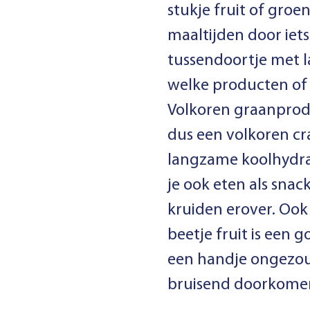
stukje fruit of groe
maaltijden door iet
tussendoortje met l
welke producten of
Volkoren graanprod
dus een volkoren c
langzame koolhydra
je ook eten als snac
kruiden erover. Ook
beetje fruit is een 
een handje ongezout
bruisend doorkomen 