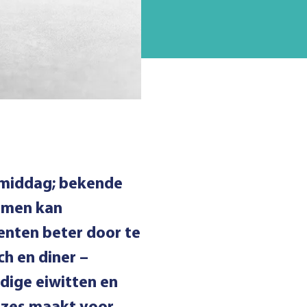
e middag; bekende
omen kan
enten beter door te
ch en diner –
dige eiwitten en