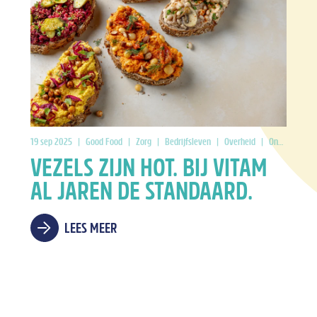
19 sep 2025
|
Good Food
|
Zorg
|
Bedrijfsleven
|
Overheid
|
Onderwijs
VEZELS ZIJN HOT. BIJ VITAM
AL JAREN DE STANDAARD.
LEES MEER