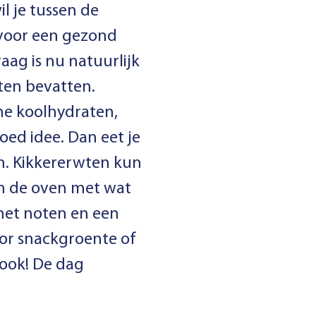
il je tussen de
 voor een gezond
ag is nu natuurlijk
ten bevatten.
e koolhydraten,
d idee. Dan eet je
n. Kikkererwten kun
 in de oven met wat
met noten en een
voor snackgroente of
 ook! De dag