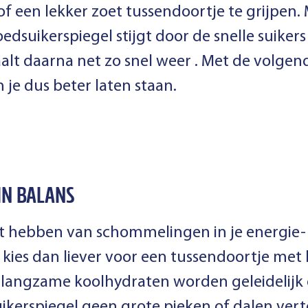
of een lekker zoet tussendoortje te grijpen. 
oedsuikerspiegel stijgt door de snelle suikers
alt daarna net zo snel weer . Met de volgend
 je dus beter laten staan.
 IN BALANS
last hebben van schommelingen in je energie-
 kies dan liever voor een tussendoortje me
 langzame koolhydraten worden geleidelij
ikerspiegel geen grote pieken of dalen verto