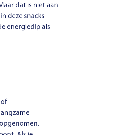
Maar dat is niet aan
 in deze snacks
e energiedip als
 of
t langzame
k opgenomen,
ont. Als je