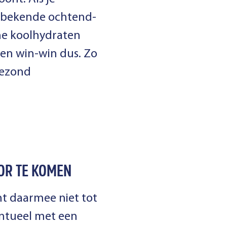
welbekende ochtend-
me koolhydraten
een win-win dus. Zo
gezond
OOR TE KOMEN
ht daarmee niet tot
ventueel met een