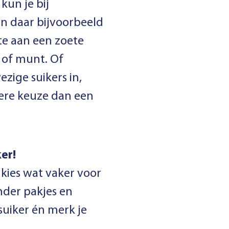
kun je bij
 en daar bijvoorbeeld
te aan een zoete
 of munt. Of
zige suikers in,
ere keuze dan een
er!
 kies wat vaker voor
onder pakjes en
suiker én merk je