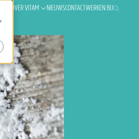
AK
OVER VITAM
NIEUWS
CONTACT
WERKEN BIJ
e
.