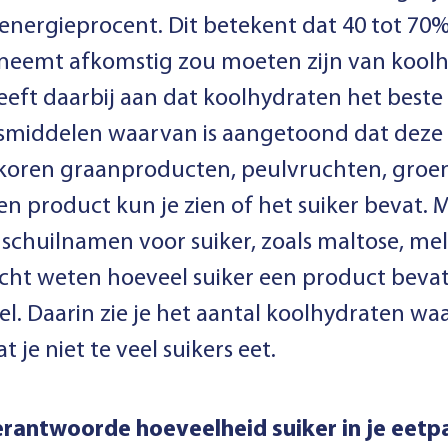
 energieprocent. Dit betekent dat 40 tot 70
e neemt afkomstig zou moeten zijn van kool
eft daarbij aan dat koolhydraten het best
smiddelen waarvan is aangetoond dat deze
lkoren graanproducten, peulvruchten, groen
n product kun je zien of het suiker bevat. M
l schuilnamen voor suiker, zoals maltose, me
écht weten hoeveel suiker een product bevat
. Daarin zie je het aantal koolhydraten waa
t je niet te veel suikers eet.
rantwoorde hoeveelheid suiker in je eetp