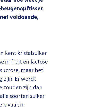
 Maar hoe weet je
geheugenopfrisser.
 met voldoende,
n kent kristalsuiker
e in fruit en lactose
 sucrose, maar het
g zijn. Er wordt
e zouden zijn dan
alle soorten suiker
ers vaak in