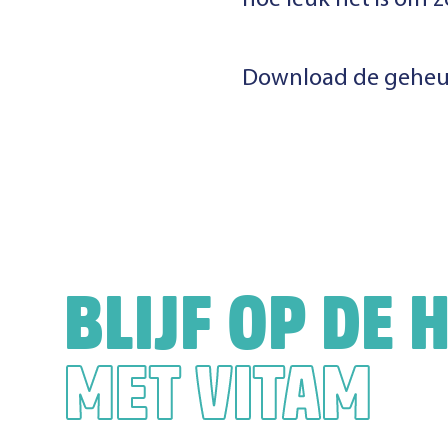
hoe leuk het is om z
Download de geheu
BLIJF OP DE 
MET VITAM