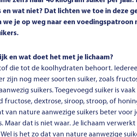
e zelfs naar 40 kilogram suiker per jaar.
 en wat niet? Dat lichten we toe in deze 
en we je op weg naar een voedingspatroon
ikers.
lijk en wat doet het met je lichaam?
stof die tot de koolhydraten behoort. Iederee
er zijn nog meer soorten suiker, zoals fructos
 aanwezig suikers. Toegevoegd suiker is vaak
 fructose, dextrose, siroop, stroop, of honin
 van nature aanwezige suikers beter voor j
 Maar dat is niet waar. Je lichaam verwerkt 
Wel is het zo dat van nature aanwezige suik