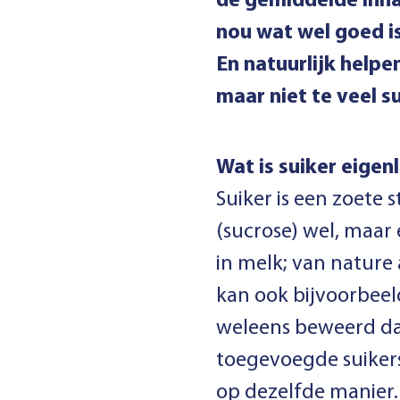
de gemiddelde innam
nou wat wel goed is
En natuurlijk help
maar niet te veel su
Wat is suiker eigen
Suiker is een zoete 
(sucrose) wel, maar 
in melk; van nature
kan ook bijvoorbeeld
weleens beweerd dat
toegevoegde suikers.
op dezelfde manier. 