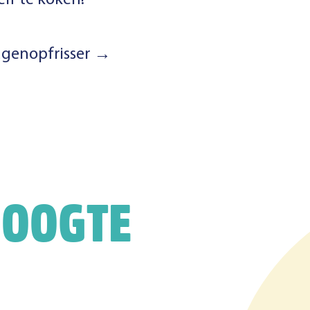
elf te koken!
genopfrisser →
HOOGTE