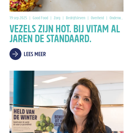
19 sep 2025
|
Good Food
|
Zorg
|
Bedrijfsleven
|
Overheid
|
Onderwijs
VEZELS ZIJN HOT. BIJ VITAM AL
JAREN DE STANDAARD.
LEES MEER