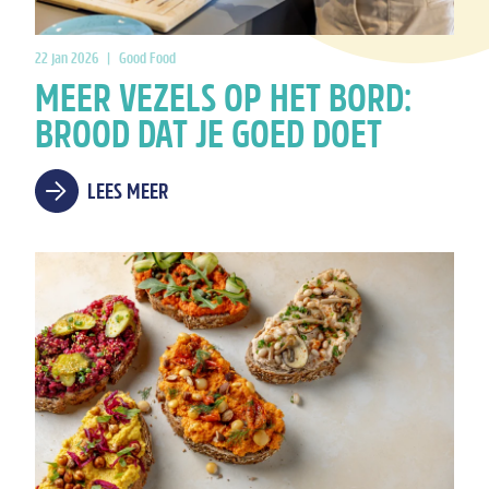
22 jan 2026
|
Good Food
MEER VEZELS OP HET BORD:
BROOD DAT JE GOED DOET
LEES MEER