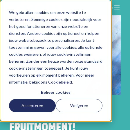
We gebruiken cookies om onze website te
Zoeken
verbeteren. Sommige cookies zijn noodzakelijk voor
Hier vind je ons
het goed functioneren van onze website en
Onze aanpak
diensten. Andere cookies zijn optioneel en helpen
jouw websitebezoek te personaliseren. Je kunt
Over Vitam
toestemming geven voor alle cookies, alle optionele
cookies weigeren, of jouw cookie-instellingen
Nieuws
beheren. Zonder een keuze worden onze standaard
Contact
cookie-instellingen toegepast. Je kunt jouw
voorkeuren op elk moment beheren. Voor meer
Werken bij
informatie, bekijk ons
Cookiebeleid
.
Beheer cookies
FILEFRUIT: PAK
Accepteren
Weigeren
ONDERWEG EEN EXTRA
FRUITMOMENT!