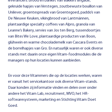
leveranciers: brood en banket van Bakkers Brigade,
gekruide hapjes van Verstegen, zoutbewuste bouillon van
Unilever, groentespreads van Groentegoed, paddo’s van
De Nieuwe Keuken, vikingbrood van Lantmännen,
plantaardige specialty coffees van Alpro, granola van
Leanne’s Bakery, servies van Jos ten Berg, tussendoortjes
van Bites We Love, plantaardige producten van Boon,
glühwein en warme chocolademelk van Cascara Events en
de borrelhapjes van Gro. En natuurlijk waren er ook diverse
stands met daarin onze eigen Vitam-foodmodules die de
managers op hun locaties kunnen aanbieden.
En voor deze Vitammers die op de locaties werken, waren
er vanuit het servicekantoor ook diverse Vitam-stands.
Daar konden zij informatie vinden en delen over onder
andere het Vitam Lab, recruitment, MVO, het HR-
softwaresysteem, marketing en Stichting Vitam Doet
Goed.