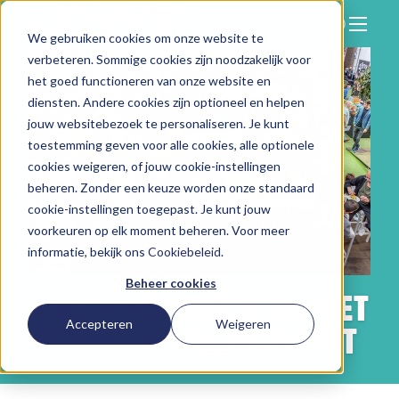
We gebruiken cookies om onze website te
Zoeken
verbeteren. Sommige cookies zijn noodzakelijk voor
Hier vind je ons
het goed functioneren van onze website en
Onze aanpak
diensten. Andere cookies zijn optioneel en helpen
jouw websitebezoek te personaliseren. Je kunt
Over Vitam
toestemming geven voor alle cookies, alle optionele
cookies weigeren, of jouw cookie-instellingen
Nieuws
beheren. Zonder een keuze worden onze standaard
Contact
cookie-instellingen toegepast. Je kunt jouw
voorkeuren op elk moment beheren. Voor meer
Werken bij
informatie, bekijk ons
Cookiebeleid
.
Beheer cookies
VOLOP INSPIRATIE BIJ HET
Accepteren
Weigeren
VITAM MANAGERS EVENT