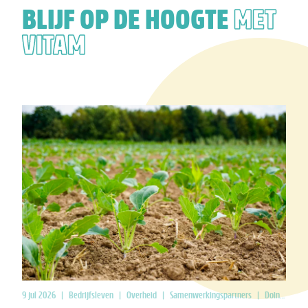
BLIJF OP DE HOOGTE
MET
VITAM
9 jul 2026
|
Bedrijfsleven
|
Overheid
|
Samenwerkingspartners
|
Doing Good