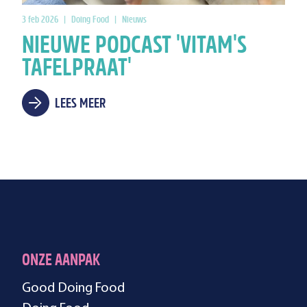
3 feb 2026
|
Doing Food
|
Nieuws
NIEUWE PODCAST 'VITAM'S
TAFELPRAAT'
LEES MEER
ONZE AANPAK
Good Doing Food