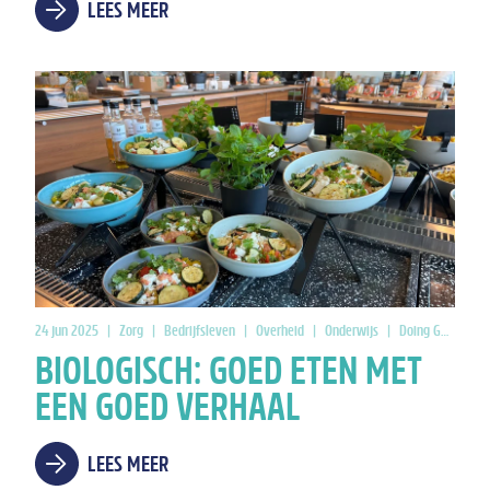
LEES MEER
24 jun 2025
|
Zorg
|
Bedrijfsleven
|
Overheid
|
Onderwijs
|
Doing Good
BIOLOGISCH: GOED ETEN MET
EEN GOED VERHAAL
LEES MEER