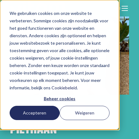
We gebruiken cookies om onze website te
Zoeken
verbeteren. Sommige cookies zijn noodzakelijk voor
Hier vind je ons
het goed functioneren van onze website en
Onze aanpak
diensten. Andere cookies zijn optioneel en helpen
jouw websitebezoek te personaliseren. Je kunt
Over Vitam
toestemming geven voor alle cookies, alle optionele
cookies weigeren, of jouw cookie-instellingen
Nieuws
beheren. Zonder een keuze worden onze standaard
Contact
cookie-instellingen toegepast. Je kunt jouw
voorkeuren op elk moment beheren. Voor meer
Werken bij
informatie, bekijk ons
Cookiebeleid
.
Beheer cookies
VITAMMER IN DE
Accepteren
Weigeren
SPOTLIGHT: PLEUN
PIETHAAN