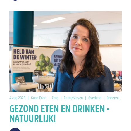
4 aug 2025
|
Good Food
|
Zorg
|
Bedrijfsleven
|
Overheid
|
Onderwijs
|
CO
GEZOND ETEN EN DRINKEN -
NATUURLIJK!