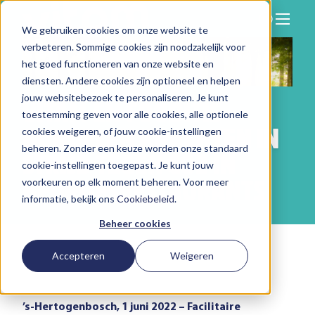
We gebruiken cookies om onze website te
Zoeken
verbeteren. Sommige cookies zijn noodzakelijk voor
Hier vind je ons
het goed functioneren van onze website en
Onze aanpak
diensten. Andere cookies zijn optioneel en helpen
jouw websitebezoek te personaliseren. Je kunt
VITAM EN FOODITIS
Over Vitam
toestemming geven voor alle cookies, alle optionele
BUNDELEN KRACHTEN IN
cookies weigeren, of jouw cookie-instellingen
Nieuws
beheren. Zonder een keuze worden onze standaard
STRIJD TEGEN CO2 IN
Contact
cookie-instellingen toegepast. Je kunt jouw
BEDRIJFSRESTAURANTS
voorkeuren op elk moment beheren. Voor meer
Werken bij
informatie, bekijk ons
Cookiebeleid
.
Beheer cookies
Accepteren
Weigeren
2 jun 2022
|
CO2-reductie
’s-Hertogenbosch, 1 juni 2022 – Facilitaire