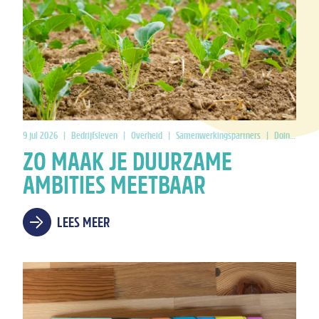
9 jul 2026
|
Bedrijfsleven
|
Overheid
|
Samenwerkingspartners
|
Doing Good
ZO MAAK JE DUURZAME
AMBITIES MEETBAAR
LEES MEER