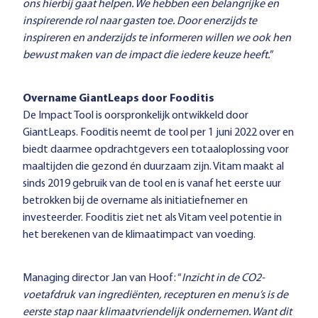
ons hierbij gaat helpen. We hebben een belangrijke en
inspirerende rol naar gasten toe. Door enerzijds te
inspireren en anderzijds te informeren willen we ook hen
bewust maken van de impact die iedere keuze heeft.
”
Overname GiantLeaps door Fooditis
De Impact Tool is oorspronkelijk ontwikkeld door
GiantLeaps. Fooditis neemt de tool per 1 juni 2022 over en
biedt daarmee opdrachtgevers een totaaloplossing voor
maaltijden die gezond én duurzaam zijn. Vitam maakt al
sinds 2019 gebruik van de tool en is vanaf het eerste uur
betrokken bij de overname als initiatiefnemer en
investeerder. Fooditis ziet net als Vitam veel potentie in
het berekenen van de klimaatimpact van voeding.
Managing director Jan van Hoof: “
Inzicht in de CO2-
voetafdruk van ingrediënten, recepturen en menu’s is de
eerste stap naar klimaatvriendelijk ondernemen. Want dit