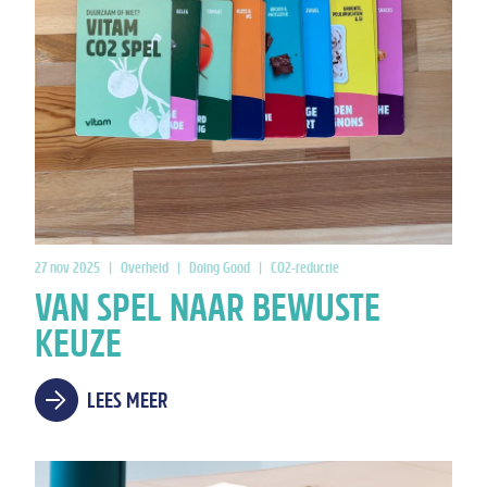
27 nov 2025
|
Overheid
|
Doing Good
|
CO2-reductie
VAN SPEL NAAR BEWUSTE
KEUZE
LEES MEER