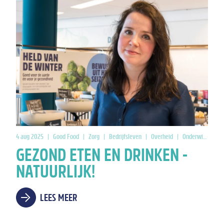
4 aug 2025
|
Good Food
|
Zorg
|
Bedrijfsleven
|
Overheid
|
Onderwijs
|
CO
GEZOND ETEN EN DRINKEN -
NATUURLIJK!
LEES MEER