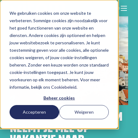
We gebruiken cookies om onze website te
Zoeken
verbeteren. Sommige cookies zijn noodzakelijk voor
Hier vind je ons
het goed functioneren van onze website en
Onze aanpak
diensten. Andere cookies zijn optioneel en helpen
jouw websitebezoek te personaliseren. Je kunt
Over Vitam
toestemming geven voor alle cookies, alle optionele
cookies weigeren, of jouw cookie-instellingen
Nieuws
beheren. Zonder een keuze worden onze standaard
Contact
cookie-instellingen toegepast. Je kunt jouw
voorkeuren op elk moment beheren. Voor meer
Werken bij
informatie, bekijk ons
Cookiebeleid
.
Beheer cookies
VIDA LONGA VIDA! VITAM
Accepteren
Weigeren
NEEMT JE MEE OP